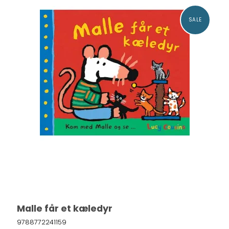
SALE
Malle får et kæledyr
9788772241159