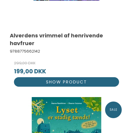
Alverdens vrimmel af henrivende
havfruer
9788775662142
299,00 DKK
199,00 DKK
SHOW PRODUCT
SALE