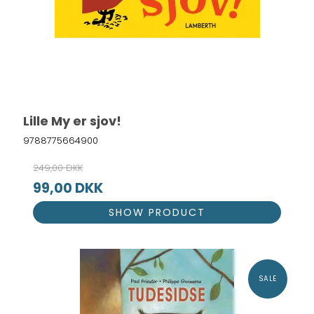
Lille My er sjov!
9788775664900
249,00 DKK
99,00 DKK
SHOW PRODUCT
SALE