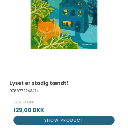
Lyset er stadig tændt!
9788772243474
299,00 DKK
129,00 DKK
SHOW PRODUCT