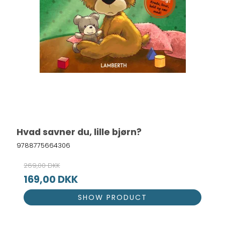
Hvad savner du, lille bjørn?
9788775664306
269,00 DKK
169,00 DKK
SHOW PRODUCT