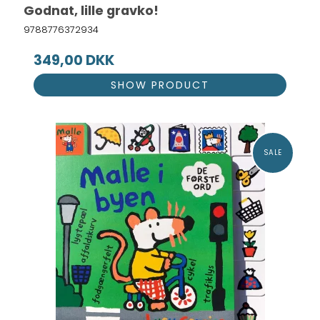
Godnat, lille gravko!
9788776372934
349,00 DKK
SHOW PRODUCT
SALE