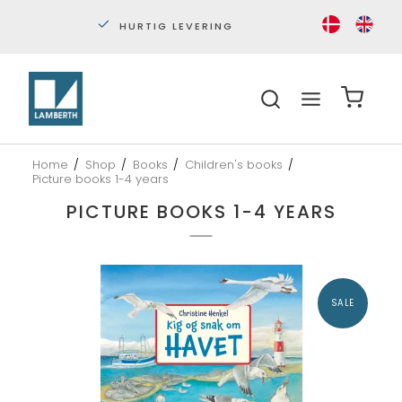
PERSONLIG KUNDESERVICE
S
Home
/
Shop
/
Books
/
Children's books
/
Picture books 1-4 years
PICTURE BOOKS 1-4 YEARS
SALE