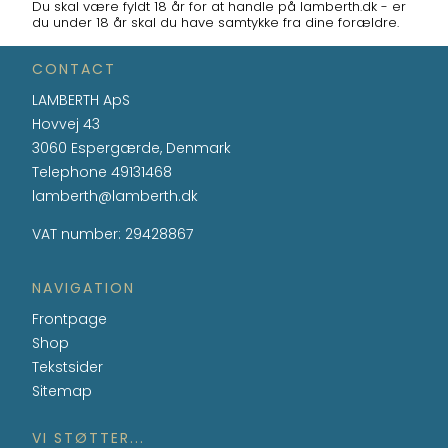
Du skal være fyldt 18 år for at handle på lamberth.dk - er
du under 18 år skal du have samtykke fra dine forældre.
CONTACT
LAMBERTH ApS
Hovvej 43
3060 Espergærde, Denmark
Telephone
49131468
lamberth@lamberth.dk
VAT number
:
29428867
NAVIGATION
Frontpage
Shop
Tekstsider
Sitemap
VI STØTTER...