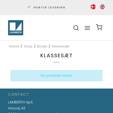
HURTIG LEVERING
PERS
Home
/
Shop
/
Books
/
Klassesæt
KLASSESÆT
No products found.
CONTACT
LAMBERTH ApS
Hovvej 43