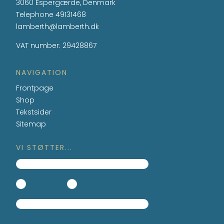
3060 Espergærde, Denmark
Telephone
49131468
lamberth@lamberth.dk
VAT number
:
29428867
NAVIGATION
Frontpage
Shop
Tekstsider
Sitemap
VI STØTTER...